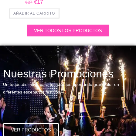
€
17
€
27
AÑADIR AL CARRITO
VER TODOS LOS PRODUCTOS
Nuestras Promociones
Un toque distintivo para tus clientes aportando gran valor en
diferentes escenarios festivos
VER PRODUCTOS