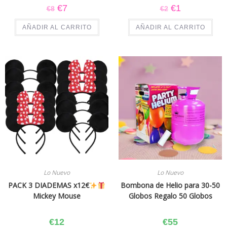
€
7
€
1
€
8
€
2
AÑADIR AL CARRITO
AÑADIR AL CARRITO
Lo Nuevo
Lo Nuevo
PACK 3 DIADEMAS x12€
Bombona de Helio para 30-50
Mickey Mouse
Globos Regalo 50 Globos
€
12
€
55