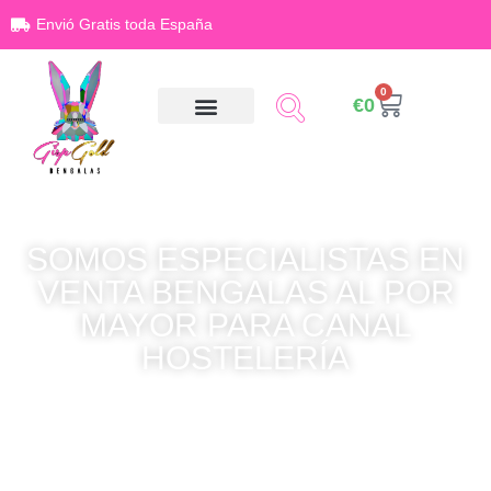
Envió Gratis toda España
0
€
0
SOMOS ESPECIALISTAS EN
VENTA BENGALAS AL POR
MAYOR PARA CANAL
HOSTELERÍA
En Gisp Gold, vendemos principalmente a discotecas , Beach club ,
organizaciones de eventos , festivales y más.