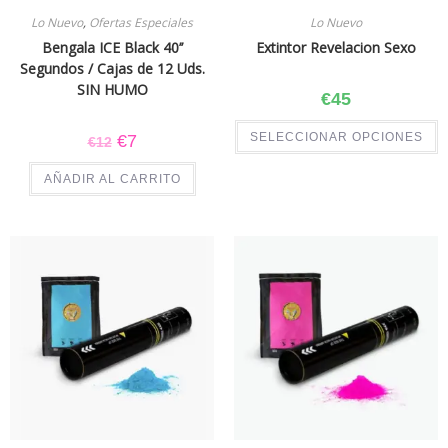
Lo Nuevo
,
Ofertas Especiales
Lo Nuevo
Bengala ICE Black 40’’
Extintor Revelacion Sexo
Segundos / Cajas de 12 Uds.
SIN HUMO
€
45
SELECCIONAR OPCIONES
€
7
€
12
AÑADIR AL CARRITO