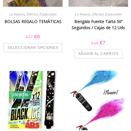
Lo Nuevo
,
Ofertas Especiales
Lo Nuevo
,
Ofertas Especiales
BOLSAS REGALO TEMÁTICAS
Bengala Fuente Tarta 50’’
Segundos / Cajas de 12 Uds
€
6
€
17
€
7
€
10
SELECCIONAR OPCIONES
AÑADIR AL CARRITO
¡OFERTA!