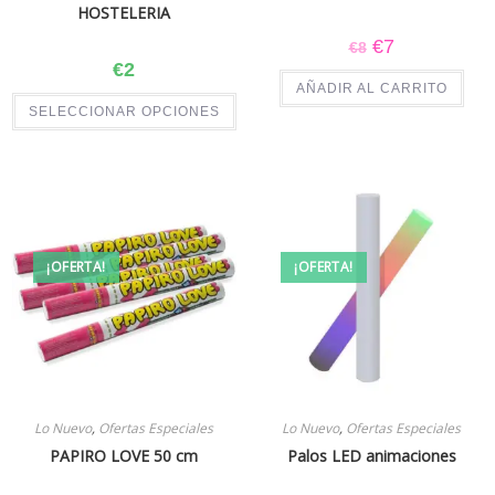
HOSTELERIA
€
7
€
8
€
2
AÑADIR AL CARRITO
SELECCIONAR OPCIONES
¡OFERTA!
¡OFERTA!
Lo Nuevo
,
Ofertas Especiales
Lo Nuevo
,
Ofertas Especiales
PAPIRO LOVE 50 cm
Palos LED animaciones