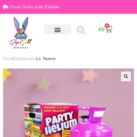
Envió Gratis toda España
0
€
0
Inicio
Categories:
Lo Nuevo