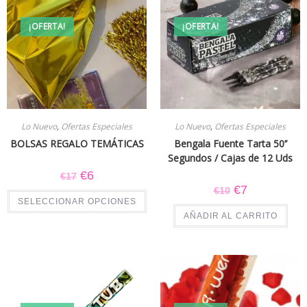
¡OFERTA!
¡OFERTA!
Lo Nuevo
,
Ofertas Especiales
Lo Nuevo
,
Ofertas Especiales
BOLSAS REGALO TEMÁTICAS
Bengala Fuente Tarta 50’’
Segundos / Cajas de 12 Uds
€
6
€
17
€
7
€
10
SELECCIONAR OPCIONES
AÑADIR AL CARRITO